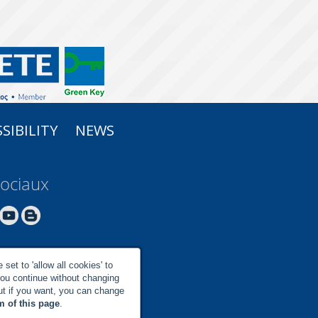
SIBILITY
NEWS
ociaux
set to 'allow all cookies' to
you continue without changing
but if you want, you can change
m of this page
.