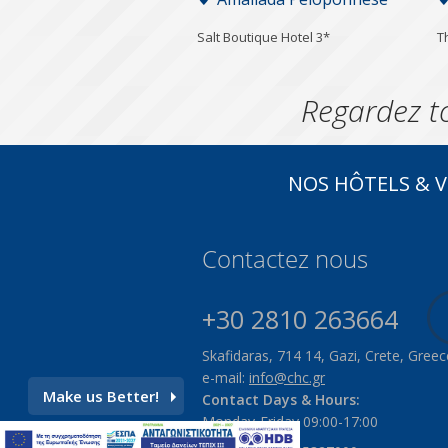
Salt Boutique Hotel 3*
T
Regardez t
NOS HÔTELS & V
Contactez nous
+30 2810 263664
Skafidaras, 714 14, Gazi, Crete, Greec
e-mail:
info@chc.gr
Make us Better!
Contact Days & Hours:
Monday-Friday 09:00-17:00