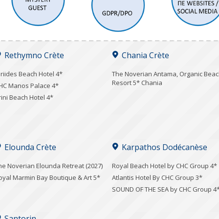
Rethymno Crète
Chania Crète
iriides Beach Hotel 4*
Τhe Noverian Antama, Organic Bea
Resort 5* Chania
HC Manos Palace 4*
rini Beach Hotel 4*
Elounda Crète
Karpathos Dodécanèse
he Noverian Elounda Retreat (2027)
Royal Beach Hotel by CHC Group 4*
oyal Marmin Bay Boutique & Art 5*
Atlantis Hotel By CHC Group 3*
SOUND OF THE SEA by CHC Group 4
Santorin