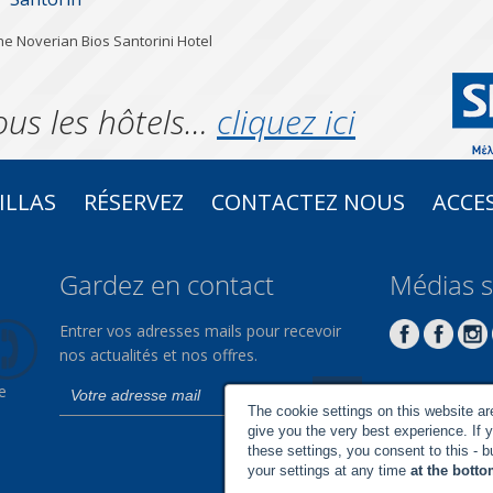
he Noverian Bios Santorini Hotel
ous les hôtels…
cliquez ici
ILLAS
RÉSERVEZ
CONTACTEZ NOUS
ACCES
Gardez en contact
Médias s
Entrer vos adresses mails pour recevoir
nos actualités et nos offres.
e
The cookie settings on this website are 
give you the very best experience. If 
these settings, you consent to this - 
your settings at any time
at the botto