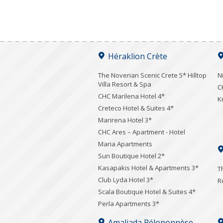
Héraklion Crète
The Noverian Scenic Crete 5* Hilltop
N
Villa Resort & Spa
C
CHC Marilena Hotel 4*
K
Creteco Hotel & Suites 4*
Marirena Hotel 3*
CHC Ares – Apartment - Hotel
Maria Apartments
Sun Boutique Hotel 2*
Kasapakis Hotel & Apartments 3*
T
Club Lyda Hotel 3*
R
Scala Boutique Hotel & Suites 4*
Perla Apartments 3*
Amaliada Péloponnèse