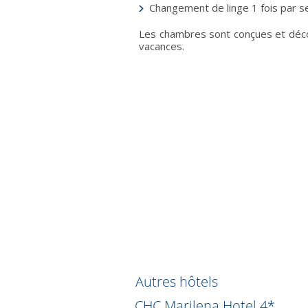
Changement de linge 1 fois par 
Les chambres sont conçues et décor
vacances.
Autres hôtels
el 3*
CHC Marilena Hotel 4*