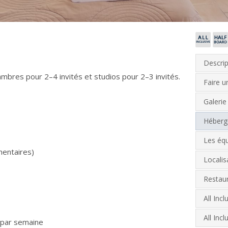
Descrip
bres pour 2–4 invités et studios pour 2–3 invités.
Faire 
Galerie
Héber
Les éq
mentaires)
Localis
Restau
All Inc
All Inc
 par semaine