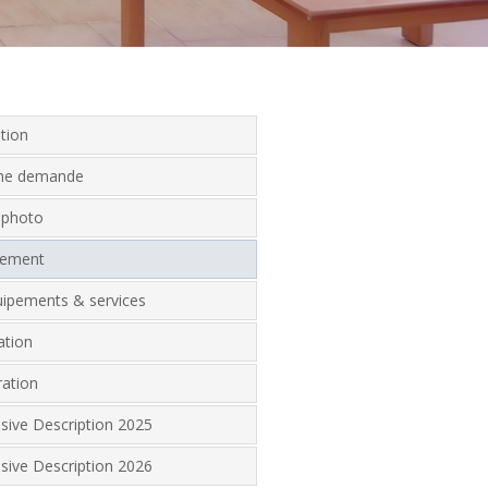
tion
une demande
 photo
gement
uipements & services
ation
ration
lusive Description 2025
lusive Description 2026