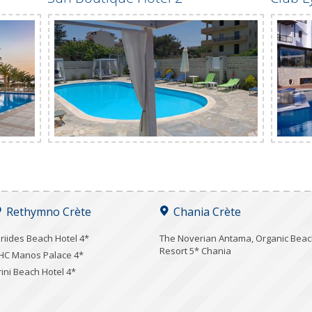
Rethymno Crète
Chania Crète
iriides Beach Hotel 4*
Τhe Noverian Antama, Organic Bea
Resort 5* Chania
HC Manos Palace 4*
rini Beach Hotel 4*