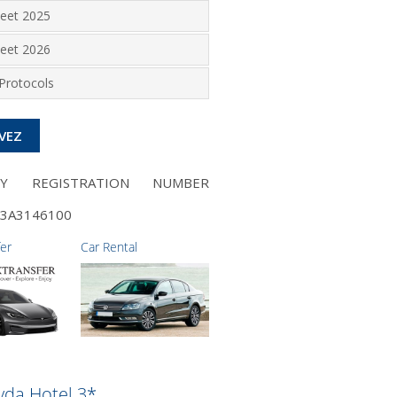
heet 2025
heet 2026
Protocols
VEZ
NY REGISTRATION NUMBER
3A3146100
fer
Car Rental
yda Hotel 3*
CHC Marilena Hotel 