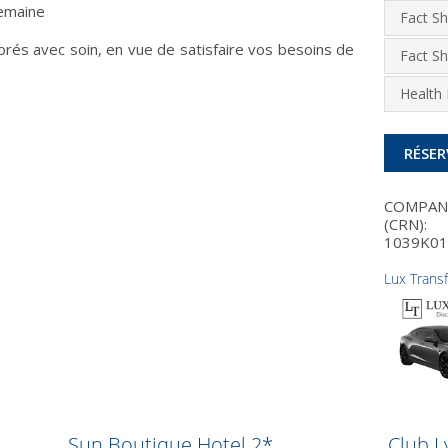
semaine
Fact S
és avec soin, en vue de satisfaire vos besoins de
Fact S
Health 
RÉSER
COMPA
(CRN):
1039K01
Lux Trans
Sun Boutique Hotel 2*
Club L