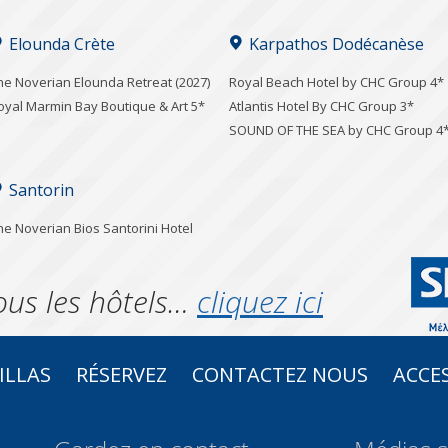
Elounda Crète
Karpathos Dodécanèse
he Noverian Elounda Retreat (2027)
Royal Beach Hotel by CHC Group 4*
oyal Marmin Bay Boutique & Art 5*
Atlantis Hotel By CHC Group 3*
SOUND OF THE SEA by CHC Group 4
Santorin
he Noverian Bios Santorini Hotel
ous les hôtels…
cliquez ici
ILLAS
RÉSERVEZ
CONTACTEZ NOUS
ACCES