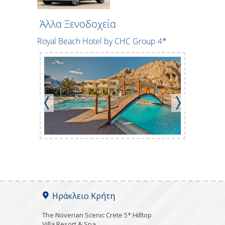
Άλλα Ξενοδοχεία
 City
Royal Beach Hotel by CHC Group 4*
Sound of 
Ηράκλειο Κρήτη
The Noverian Scenic Crete 5* Hilltop
Villa Resort & Spa