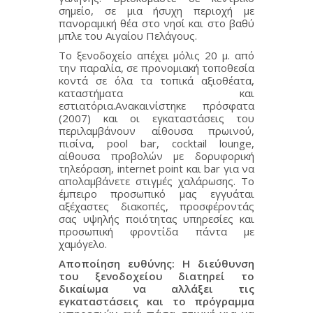
σημείο, σε μια ήσυχη περιοχή με
πανοραμική θέα στο νησί και στο βαθύ
μπλε του Αιγαίου Πελάγους.
Το ξενοδοχείο απέχει μόλις 20 μ. από
την παραλία, σε προνομιακή τοποθεσία
κοντά σε όλα τα τοπικά αξιοθέατα,
καταστήματα και
εστιατόρια.Ανακαινίστηκε πρόσφατα
(2007) και οι εγκαταστάσεις του
περιλαμβάνουν αίθουσα πρωινού,
πισίνα, pool bar, cocktail lounge,
αίθουσα προβολών με δορυφορική
τηλεόραση, internet point και bar για να
απολαμβάνετε στιγμές χαλάρωσης. Το
έμπειρο προσωπικό μας εγγυάται
αξέχαστες διακοπές, προσφέροντάς
σας υψηλής ποιότητας υπηρεσίες και
προσωπική φροντίδα πάντα με
χαμόγελο.
Αποποίηση ευθύνης: Η διεύθυνση
του ξενοδοχείου διατηρεί το
δικαίωμα να αλλάξει τις
εγκαταστάσεις και το πρόγραμμα