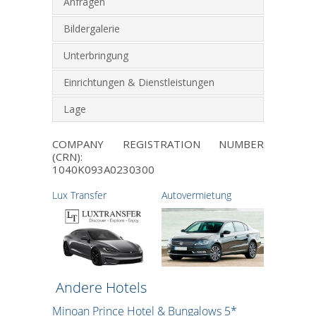
Anfragen
Bildergalerie
Unterbringung
Einrichtungen & Dienstleistungen
Lage
COMPANY REGISTRATION NUMBER
(CRN):
1040Κ093Α0230300
Lux Transfer
Autovermietung
Andere Hotels
Minoan Prince Hotel & Bungalows 5*
CHC Tylis