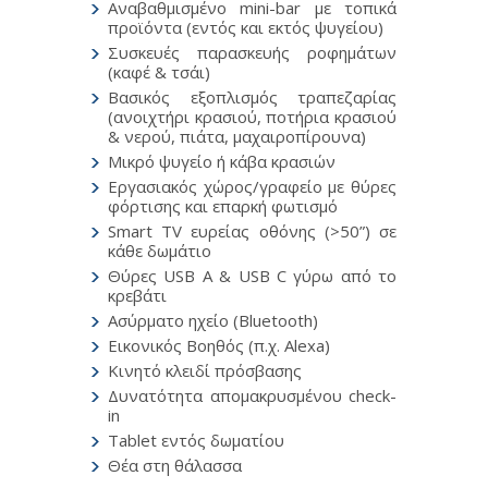
Αναβαθμισμένο mini-bar με τοπικά
προϊόντα (εντός και εκτός ψυγείου)
Συσκευές παρασκευής ροφημάτων
(καφέ & τσάι)
Βασικός εξοπλισμός τραπεζαρίας
(ανοιχτήρι κρασιού, ποτήρια κρασιού
& νερού, πιάτα, μαχαιροπίρουνα)
Μικρό ψυγείο ή κάβα κρασιών
Εργασιακός χώρος/γραφείο με θύρες
φόρτισης και επαρκή φωτισμό
Smart TV ευρείας οθόνης (>50”) σε
κάθε δωμάτιο
Θύρες USB A & USB C γύρω από το
κρεβάτι
Ασύρματο ηχείο (Bluetooth)
Εικονικός Βοηθός (π.χ. Alexa)
Κινητό κλειδί πρόσβασης
Δυνατότητα απομακρυσμένου check-
in
Tablet εντός δωματίου
Θέα στη θάλασσα